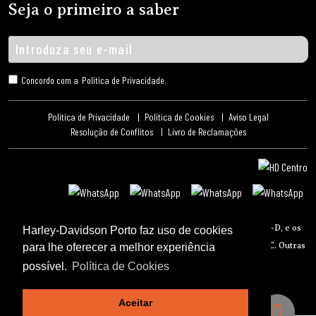
Seja o primeiro a saber
ENVIAR
Concordo com a
Política de Privacidade
.
Política de Privacidade
Política de Cookies
Aviso Legal
Resolução de Conflitos
Livro de Reclamações
© 2021 H-D ou os seu afiliados. HARLEY-DAVIDSON, HARLEY, H-D, e os
Harley-Davidson Porto faz uso de cookies
logotipos Barra e Escudo são marcas registadas da H-D U.S.A., LLC. Outras
para lhe oferecer a melhor experiência
marcas registadas são propriedade dos respectivos donos.
possível.
Política de Cookies
Desenvolvido por
BR & VR
Aceitar